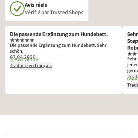
Avis réels
Vérifié par Trusted Shops
Die passende Ergänzung zum Hundebett.
Sehr
Step
Die passende Ergänzung zum Hundebett. Sehr
Robu
schön.
Germ
07.04.2020
Sehr
Avis vérifié
ausp
jeder
Traduire en français
lieg
geru
Habe 
26.1
Avi
bzw.
Tradu
Beste