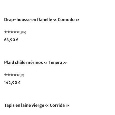
Épuisé
Drap-housse en flanelle « Comodo »
(96)
63,90 €
Fabriqué en Allemagne
Plaid châle mérinos « Tenera »
(9)
142,90 €
Fabriqué en Allemagne
Tapis en laine vierge « Corrida »