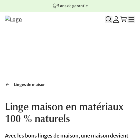
5 ans de garantie
Aller au contenu principal
Aller à la navigation principale
Aller au pied de page
Linges de maison
Linge maison en matériaux
100 % naturels
Avec les bons linges de maison, une maison devient