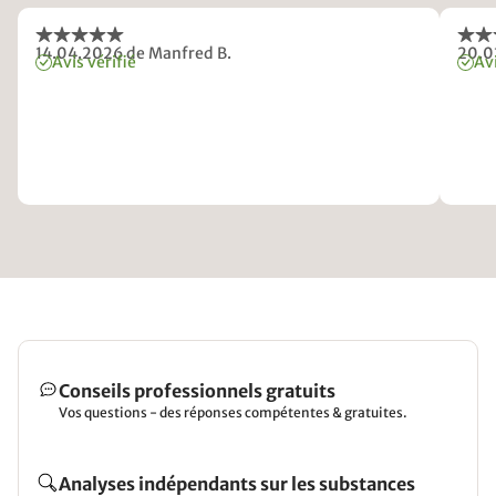
14.04.2026
de Manfred B.
20.0
Avis vérifié
Avi
Conseils professionnels gratuits
Vos questions - des réponses compétentes & gratuites.
Analyses indépendants sur les substances