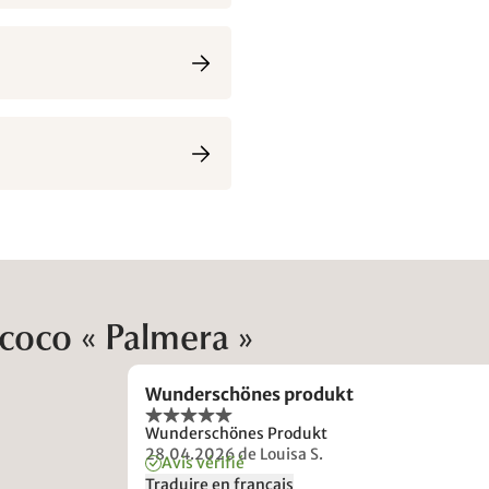
 coco « Palmera »
Wunderschönes produkt
Wunderschönes Produkt
28.04.2026
de Louisa S.
Avis vérifié
Traduire en français