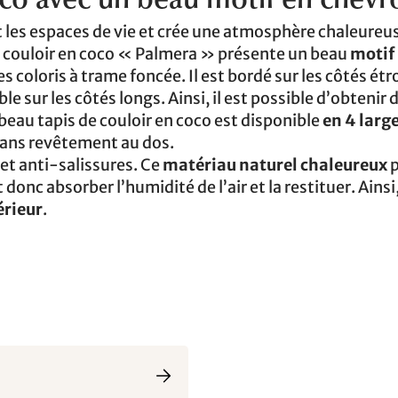
coco avec un beau motif en chevr
nt les espaces de vie et crée une atmosphère chaleur
de couloir en coco « Palmera » présente un beau
motif
es coloris à trame foncée. Il est bordé sur les côtés étr
ble sur les côtés longs. Ainsi, il est possible d’obtenir 
 beau tapis de couloir en coco est disponible
en 4 larg
 sans revêtement au dos.
 et anti-salissures. Ce
matériau naturel chaleureux
p
onc absorber l’humidité de l’air et la restituer. Ainsi
érieur
.