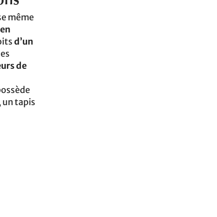
ons
euse même
 en
oits
d’un
des
eurs de
ossède
, un tapis