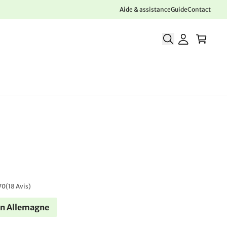
Aide & assistance
Guide
Contact
70
(
18 Avis
)
en Allemagne