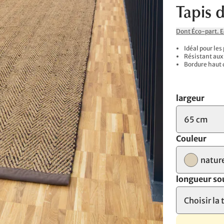
Tapis 
Dont Éco-part. 
Idéal pour les
Résistant aux
Bordure haut 
largeur
65 cm
Couleur
natur
longueur so
Choisir la 