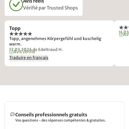
Avis réels
Vérifié par Trusted Shops
Topp
11.0
Avi
Topp, angenehmes Körpergefühl und kuschelig
warm.
17.03.2026
de Edeltraud H.
Avis vérifié
Traduire en français
Conseils professionnels gratuits
Vos questions - des réponses compétentes & gratuites.