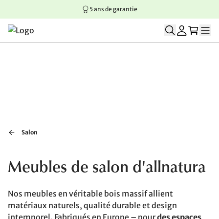
5 ans de garantie
Aller au contenu principal
Aller à la navigation principale
Aller au pied de page
Salon
Meubles de salon d'allnatura
Nos meubles en véritable bois massif allient
matériaux naturels, qualité durable et design
intemporel. Fabriqués en Europe – pour
des espaces