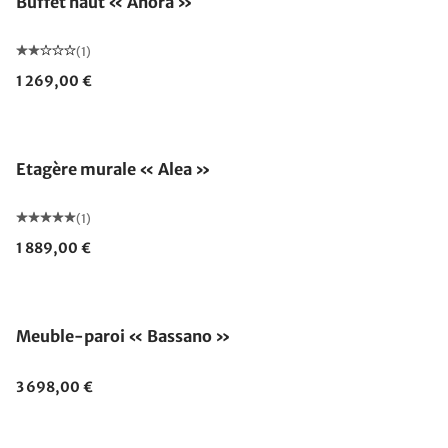
Buffet haut « Anora »
(1)
1 269,00 €
Etagère murale « Alea »
(1)
1 889,00 €
Meuble-paroi « Bassano »
3 698,00 €