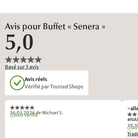
Avis pour Buffet « Senera »
5,0
Basé sur 3 avis
Avis réels
Vérifié par Trusted Shops
-all
26.03.2026
de Michael S.
Avis vérifié
#NA
29.1
Avi
Tradu