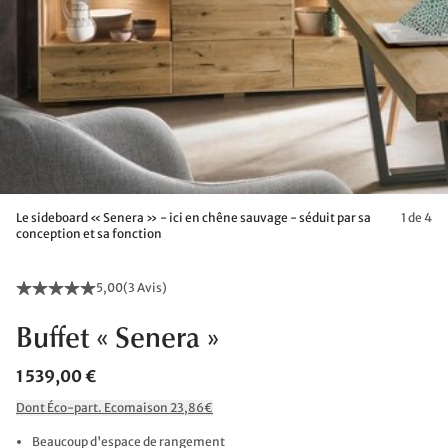
Le sideboard « Senera » - ici en chêne sauvage - séduit par sa
1 de 4
conception et sa fonction
5,00
(
3 Avis
)
Buffet « Senera »
1 539,00 €
Dont Éco-part. Ecomaison 23,86€
Beaucoup d'espace de rangement