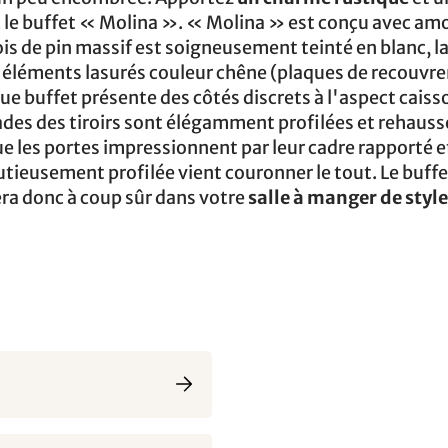
 le buffet « Molina ». « Molina » est conçu avec amo
bois de pin massif est soigneusement teinté en blanc, l
es éléments lasurés couleur chêne (plaques de recouvr
e buffet présente des côtés discrets à l'aspect caiss
çades des tiroirs sont élégamment profilées et rehauss
 les portes impressionnent par leur cadre rapporté e
tieusement profilée vient couronner le tout. Le buff
era donc à coup sûr dans votre
salle à manger de styl