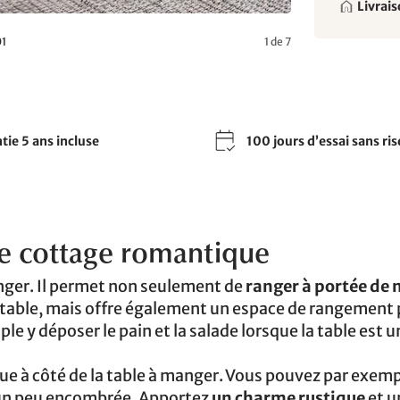
Livrais
01
1 de 7
tie 5 ans incluse
100 jours d’essai sans ri
le cottage romantique
anger. Il permet non seulement de
ranger à portée de
e de table, mais offre également un espace de rangement
e y déposer le pain et la salade lorsque la table est 
ue à côté de la table à manger. Vous pouvez par exemp
jà un peu encombrée. Apportez
un charme rustique
et u