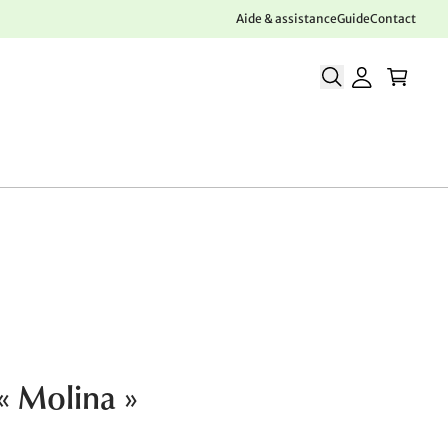
Aide & assistance
Guide
Contact
 « Molina »