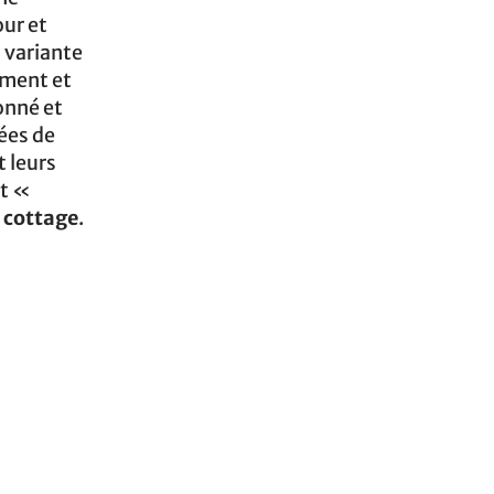
ur et
a variante
ement et
onné et
ées de
t leurs
et «
e cottage
.