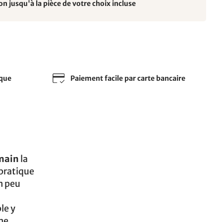
on jusqu'à la pièce de votre choix incluse
sque
Paiement facile par carte bancaire
 main
la
 pratique
un peu
le y
ne