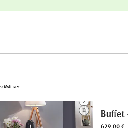
r
Retours gratuits
 « Molina »
Buffet
629,00 €