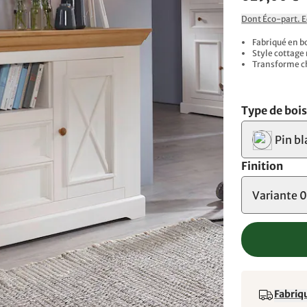
Dont Éco-part. 
Fabriqué en b
Style cottage
Transforme ch
Type de boi
Pin bl
Finition
Variante 0
Fabriqu