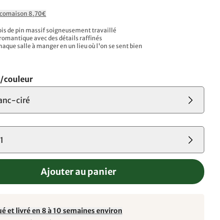
Ecomaison 8,70€
ois de pin massif soigneusement travaillé
 romantique avec des détails raffinés
aque salle à manger en un lieu où l'on se sent bien
s/couleur
anc-ciré
1
Ajouter au panier
é et livré en 8 à 10 semaines environ