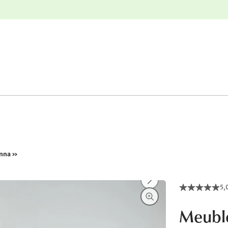
r
Retours gratuits
enna »
5,
Meuble