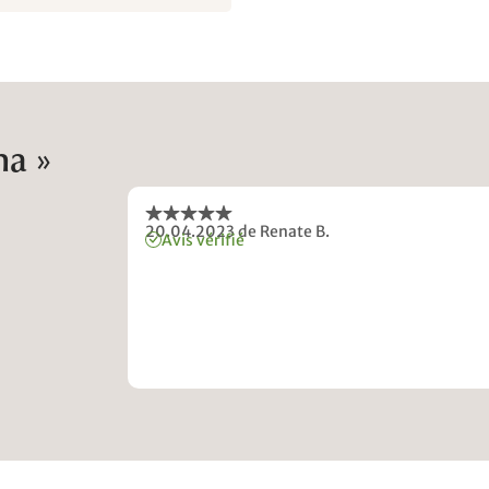
na »
20.04.2023
de Renate B.
Avis vérifié