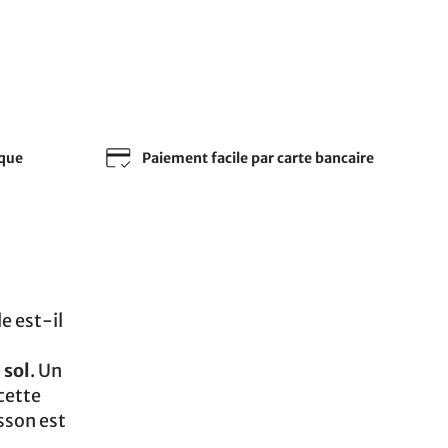
sque
Paiement facile par carte bancaire
e est-il
 sol
. Un
cette
isson est