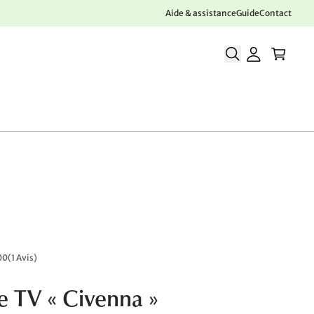
Aide & assistance
Guide
Contact
00
(
1 Avis
)
 TV « Civenna »