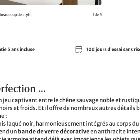
 beaucoup de style
1 de 5
tie 5 ans incluse
100 jours d’essai sans ri
fection ...
 jeu captivant entre le chêne sauvage noble et rustiq
irs et froids. Et il offre de nombreux autres détails 
e :
bois laqué noir, harmonieusement intégrés au corps d
tend un
bande de verre décorative
en anthracite inte
artie armoire attend déjà avec impatience les objets qu