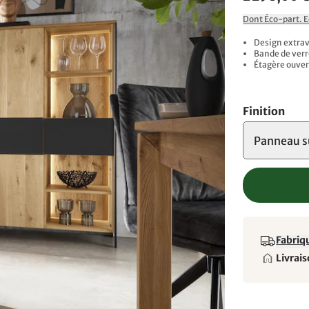
Dont Éco-part. 
Design extrav
Bande de verre
Étagère ouver
Finition
Panneau s
Fabriqu
Livrais