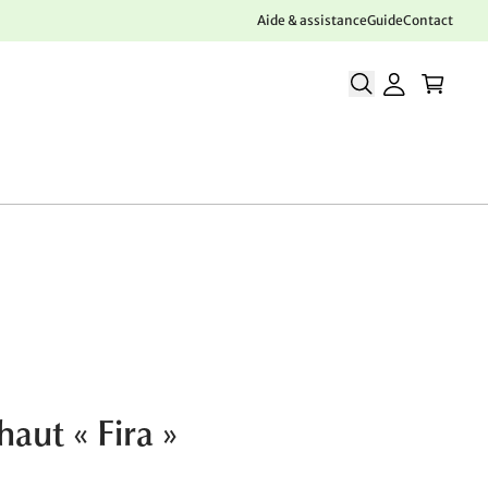
Aide & assistance
Guide
Contact
haut « Fira »
€