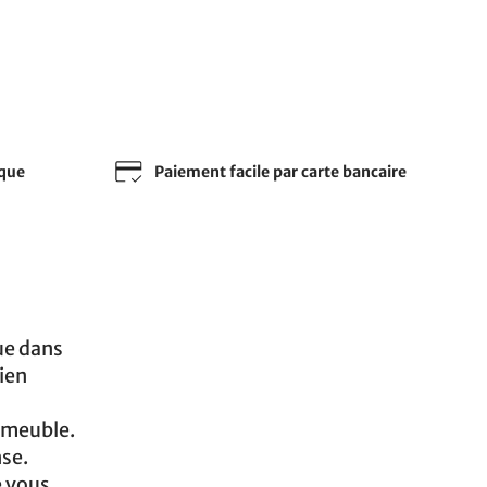
sque
Paiement facile par carte bancaire
ue dans
bien
u meuble.
nse.
e vous