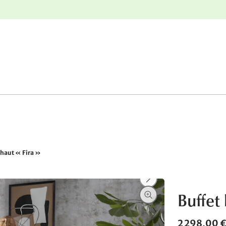
r
Retours gratuits
 haut « Fira »
Buffet 
2 298,00 