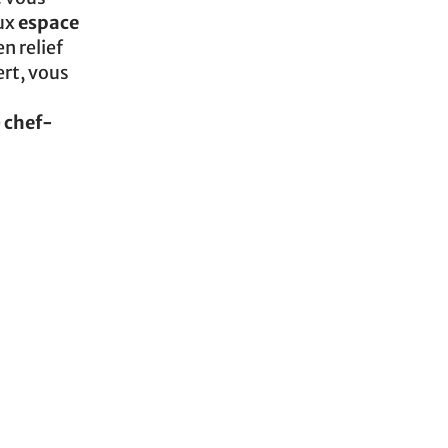
eux
espace
n relief
ert, vous
e
chef-