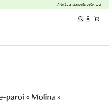
Aide & assistance
Guide
Contact
-paroi « Molina »