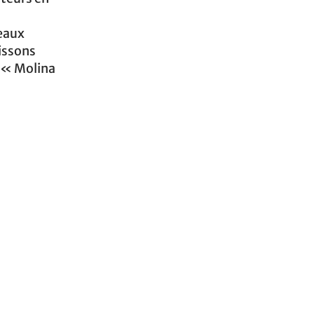
eaux
aissons
 « Molina