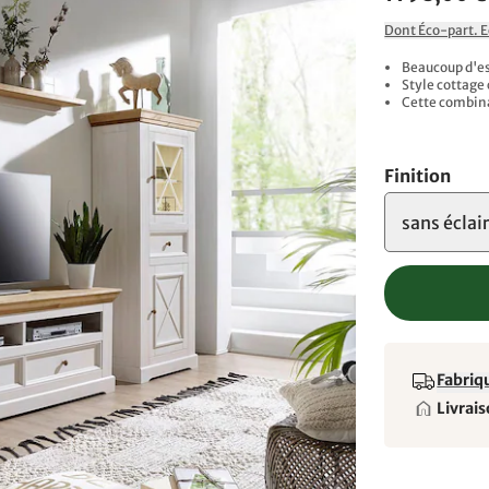
Dont Éco-part. 
Beaucoup d'esp
Style cottag
Cette combina
Finition
sans éclai
Fabriqu
Livrais