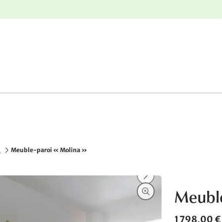
r
Retours gratuits
s
Meuble-paroi « Molina »
Meuble
1 798,00 €