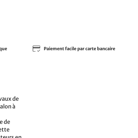
sque
Paiement facile par carte bancaire
avaux de
alon à
e de
ette
teurs en