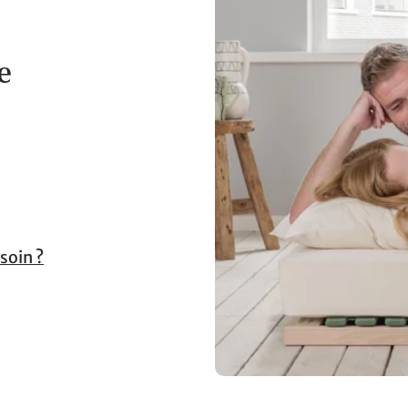
e
soin ?