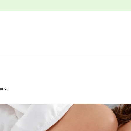
r
Retours gratuits
ommeil