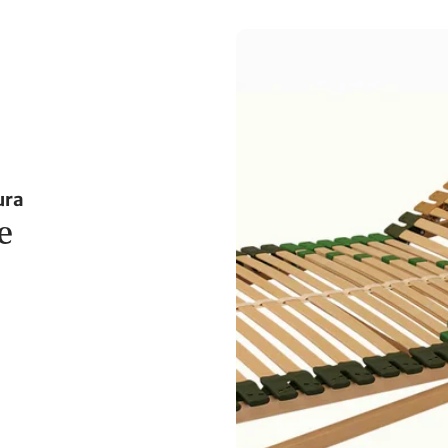
ura
e