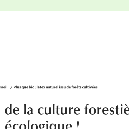
r
Retours gratuits
mmeil
Plus que bio : latex naturel issu de forêts cultivées
u de la culture foresti
n écologique !