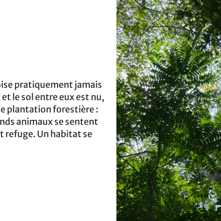
oise pratiquement jamais
et le sol entre eux est nu,
 plantation forestière :
rands animaux se sentent
t refuge. Un habitat se