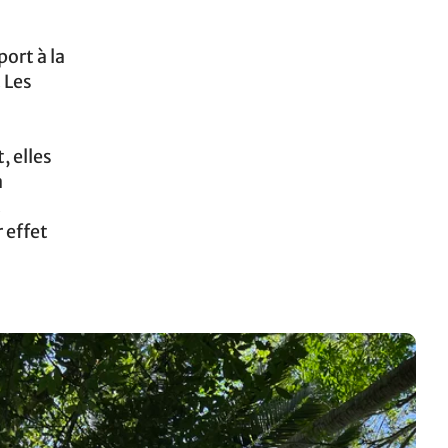
port à la
 Les
, elles
a
.
 effet