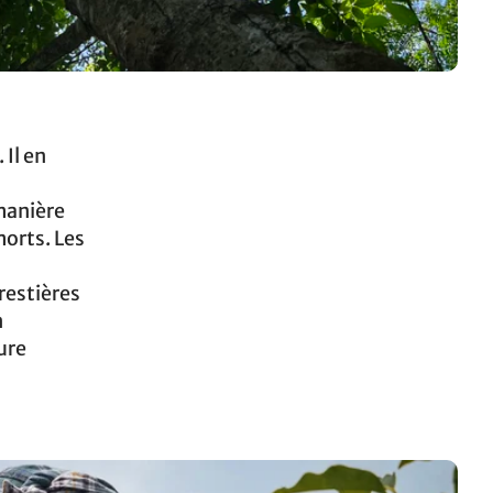
Il en
 manière
morts. Les
restières
n
ure