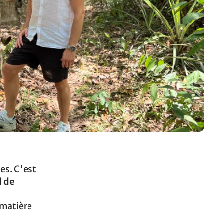
tes. C'est
 de
 matière