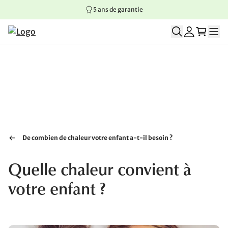
5 ans de garantie
Aller au contenu principal
Aller à la navigation principale
Aller au pied de page
De combien de chaleur votre enfant a-t-il besoin ?
Quelle chaleur convient à
votre enfant ?