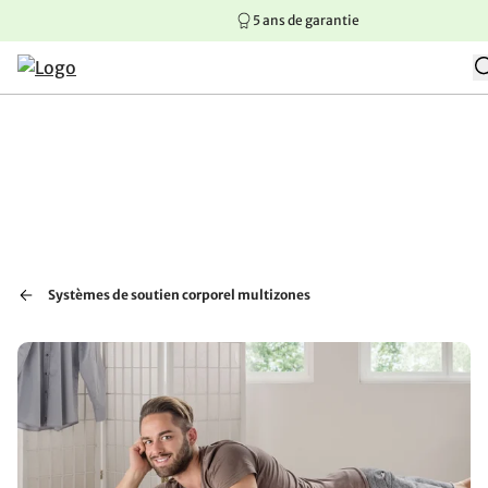
5 ans de garantie
Aller au contenu principal
Aller à la navigation principale
Aller au pied de page
Systèmes de soutien corporel multizones