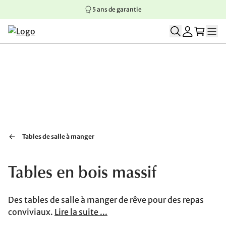
5 ans de garantie
Aller au contenu principal
Aller à la navigation principale
Aller au pied de page
Tables de salle à manger
Tables en bois massif
Des tables de salle à manger de rêve pour des repas
conviviaux.
Lire la suite ...