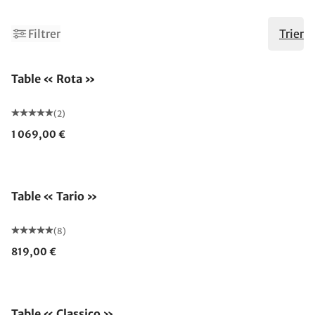
2
Filtrer
Trier
Table « Rota »
(2)
1 069,00 €
Table « Tario »
(8)
819,00 €
Table « Classico »