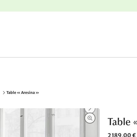
r
Retours gratuits
Table « Aresina »
Table «
2 189,00 €