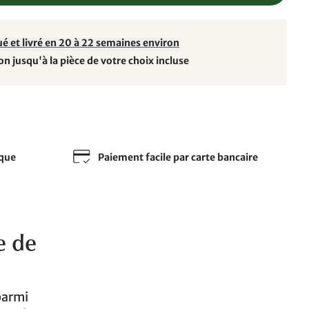
ué et livré en 20 à 22 semaines environ
on jusqu'à la pièce de votre choix incluse
sque
Paiement facile par carte bancaire
e de
parmi