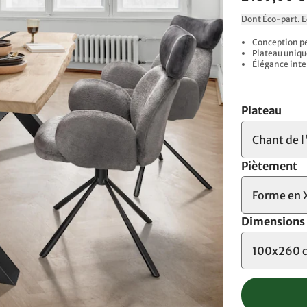
Dont Éco-part. 
Conception pe
Plateau uniqu
Élégance inte
Plateau
Chant de l
Piètement
Forme en 
Dimensions
100x260 