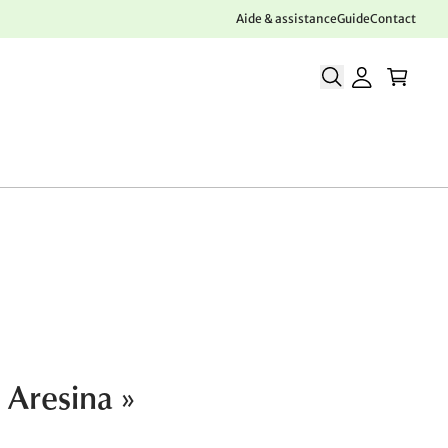
Aide & assistance
Guide
Contact
 Aresina »