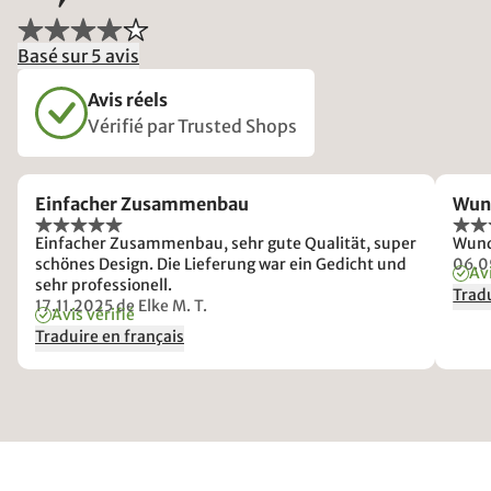
Basé sur 5 avis
Avis réels
Vérifié par Trusted Shops
Einfacher Zusammenbau
Wun
Einfacher Zusammenbau, sehr gute Qualität, super
Wund
schönes Design. Die Lieferung war ein Gedicht und
06.0
Avi
sehr professionell.
Tradu
17.11.2025
de Elke M. T.
Avis vérifié
Traduire en français