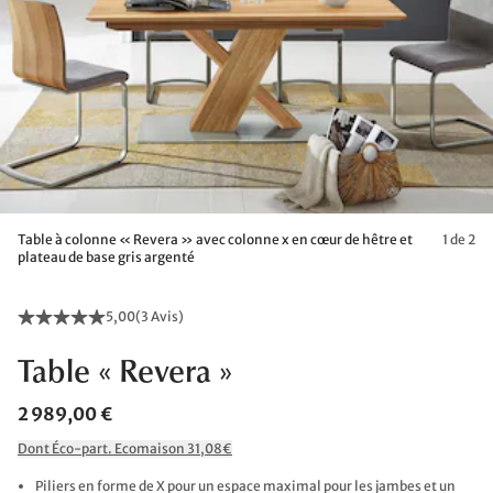
Table à colonne « Revera » avec colonne x en cœur de hêtre et
1 de 2
plateau de base gris argenté
5,00
(
3 Avis
)
Table « Revera »
2 989,00 €
Dont Éco-part. Ecomaison 31,08€
Piliers en forme de X pour un espace maximal pour les jambes et un