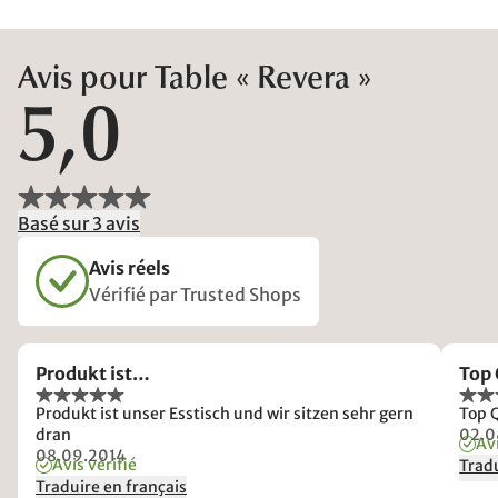
Avis pour Table « Revera »
5,0
Basé sur 3 avis
Avis réels
Vérifié par Trusted Shops
Produkt ist…
Top 
Produkt ist unser Esstisch und wir sitzen sehr gern
Top 
dran
02.0
Avi
08.09.2014
Avis vérifié
Tradu
Traduire en français