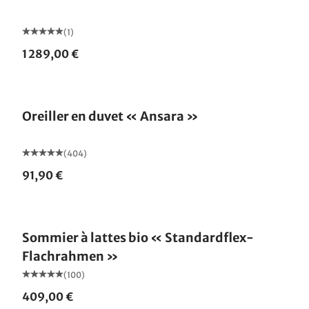
(1)
1 289,00 €
Fabriqué en Allemagne
Oreiller en duvet « Ansara »
(404)
91,90 €
Fabriqué en Allemagne
Sommier à lattes bio « Standardflex-
Flachrahmen »
(100)
409,00 €