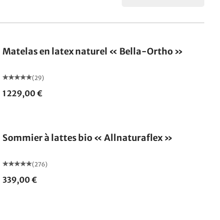
Fabriqué en Allemagne
Matelas en latex naturel « Bella-Ortho »
(29)
1 229,00 €
Fabriqué en Allemagne
Sommier à lattes bio « Allnaturaflex »
(276)
339,00 €
Fabriqué en Allemagne