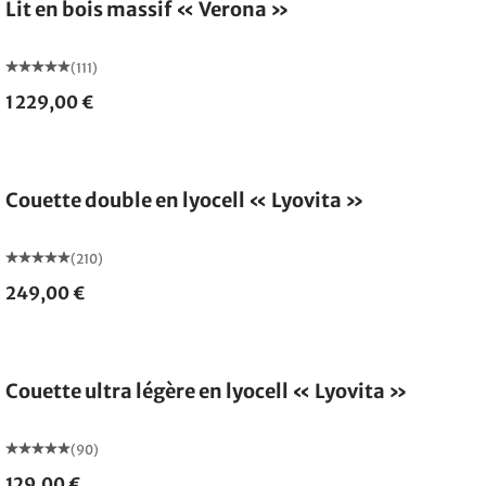
Lit en bois massif « Verona »
(111)
1 229,00 €
Fabriqué en Allemagne
Couette double en lyocell « Lyovita »
(210)
249,00 €
Fabriqué en Allemagne
Couette ultra légère en lyocell « Lyovita »
(90)
129,00 €