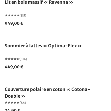
Lit en bois massif « Ravenna »
(115)
949,00 €
Fabriqué en Allemagne
Sommier à lattes « Optima-Flex »
(314)
449,00 €
Fabriqué en Allemagne
Couverture polaire en coton « Cotona-
Double »
(84)
74,90 €