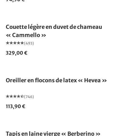
Fabriqué en Allemagne
Couette légère en duvet de chameau
« Cammello »
(493)
329,00 €
Fabriqué en Allemagne
Oreiller en flocons de latex « Hevea »
(746)
113,90 €
Fabriqué en Allemagne
Tapis en laine vierge « Berberino »