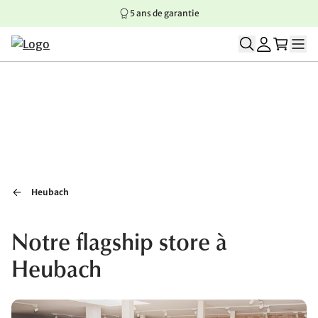
5 ans de garantie
Aller au contenu principal
Aller à la navigation principale
Aller au pied de page
Heubach
Notre flagship store à
Heubach