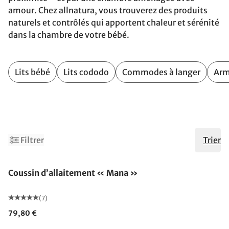
amour. Chez allnatura, vous trouverez des produits
naturels et contrôlés qui apportent chaleur et sérénité
dans la chambre de votre bébé.
Lits bébé
Lits cododo
Commodes à langer
Arm
1
Filtrer
Trier
Fabriqué en Allemagne
Coussin d’allaitement « Mana »
(7)
79,80 €