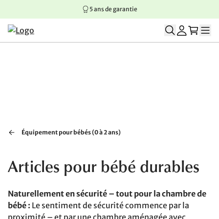
5 ans de garantie
Aller au contenu principal
Aller à la navigation principale
Aller au pied de page
Équipement pour bébés (0 à 2 ans)
Articles pour bébé durables
Naturellement en sécurité – tout pour la chambre de
bébé :
Le sentiment de sécurité commence par la
proximité – et par une chambre aménagée avec