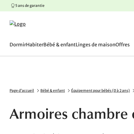
5 ans de garantie
100 jours de droit de retou
Aller au contenu principal
Aller à la navigation principale
Aller au pied de page
Dormir
Habiter
Bébé & enfant
Linges de maison
Offres
Page d'accueil
Bébé & enfant
Équipement pour bébés (0 à 2 ans)
Armoires chambre e