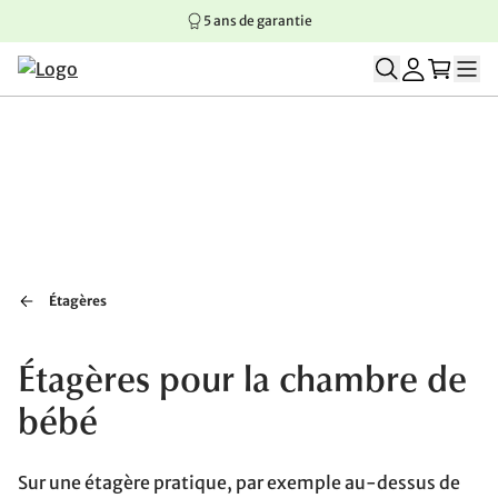
5 ans de garantie
Aller au contenu principal
Aller à la navigation principale
Aller au pied de page
Étagères
Étagères pour la chambre de
bébé
Sur une étagère pratique, par exemple au-dessus de