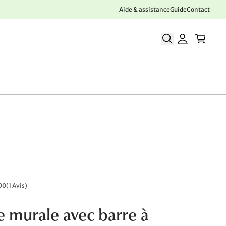
Aide & assistance
Guide
Contact
00
(
1 Avis
)
e murale avec barre à