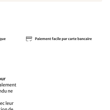
sque
Paiement facile par carte bancaire
our
galement
endu ne
ec leur
tion de