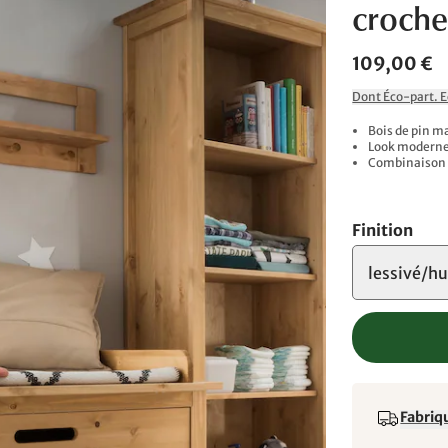
croche
109,00 €
Dont Éco-part. 
Bois de pin ma
Look moderne 
Combinaison p
Finition
lessivé/hu
Fabriqu