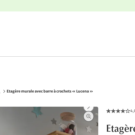
r
Retours gratuits
s
Etagère murale avec barre à crochets « Lucena »
4,
Etagèr