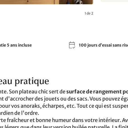
1 de 2
tie 5 ans incluse
100 jours d’essai sans ri
eau pratique
te. Son plateau chic sert de
surface de rangement p
nt d'accrocher des jouets ou des sacs. Vous pouvez é
pour vos anoraks, écharpes, etc. Tout ce qui est susp
rdien de l'ordre.
e fraîcheur et bonne humeur dans votre intérieur. Av
légers que dans leur version huilée naturelle. La fini