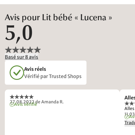
Avis pour Lit bébé « Lucena »
5,0
Basé sur 8 avis
Avis réels
Vérifié par Trusted Shops
Alle
27.08.2022
de Amanda R.
Avis vérifié
Alle
11.0
Avi
Tradu