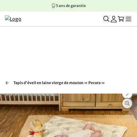
5 ans de garantie
Aller au contenu principal
Aller à la navigation principale
Aller au pied de page
Tapis d'éveil en laine vierge de mouton « Pecora »