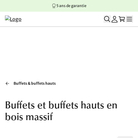
5 ans de garantie
Aller au contenu principal
Aller à la navigation principale
Aller au pied de page
Buffets & buffets hauts
Buffets et buffets hauts en
bois massif