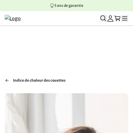
5 ans de garantie
Aller au contenu principal
Aller à la navigation principale
Aller au pied de page
Indice de chaleur des couettes