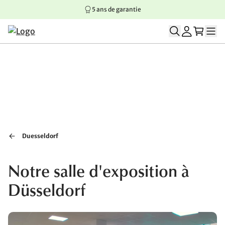
5 ans de garantie
Aller au contenu principal
Aller à la navigation principale
Aller au pied de page
Duesseldorf
Notre salle d'exposition à
Düsseldorf