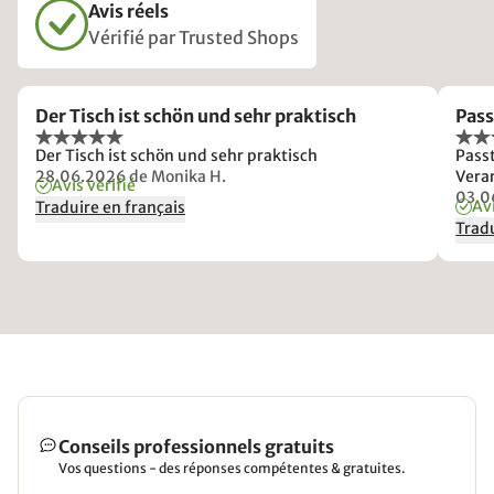
Avis réels
Vérifié par Trusted Shops
Der Tisch ist schön und sehr praktisch
Pass
Der Tisch ist schön und sehr praktisch
Passt
28.06.2026
de Monika H.
Verar
Avis vérifié
03.0
Avi
Traduire en français
Tradu
Conseils professionnels gratuits
Vos questions - des réponses compétentes & gratuites.