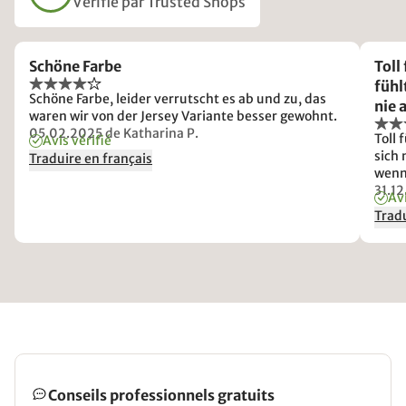
Vérifié par Trusted Shops
Schöne Farbe
Toll
fühl
Schöne Farbe, leider verrutscht es ab und zu, das
nie 
waren wir von der Jersey Variante besser gewohnt.
Bett
05.02.2025
de Katharina P.
Toll
Avis vérifié
sich 
Traduire en français
wenn 
31.1
Avi
Tradu
Conseils professionnels gratuits