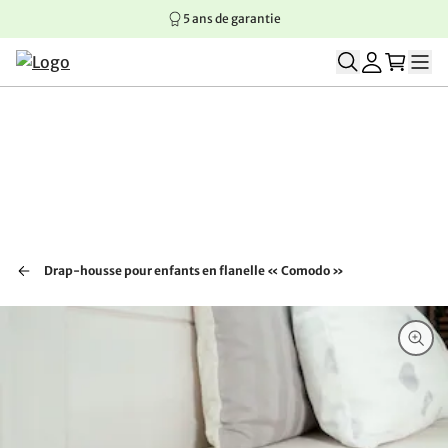
5 ans de garantie
Aller au contenu principal
Aller à la navigation principale
Aller au pied de page
Drap-housse pour enfants en flanelle « Comodo »