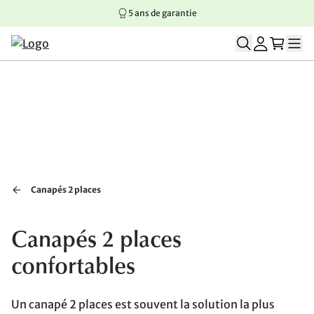
5 ans de garantie
Aller au contenu principal
Aller à la navigation principale
Aller au pied de page
Canapés 2 places
Canapés 2 places
confortables
Un canapé 2 places est souvent la solution la plus