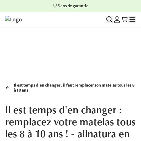
5 ans de garantie
Aller au contenu principal
Aller à la navigation principale
Aller au pied de page
Il est temps d'en changer : il faut remplacer son matelas tous les 8
à 10 ans
Il est temps d'en changer :
remplacez votre matelas tous
les 8 à 10 ans ! - allnatura en