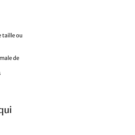
 taille ou
imale de
s
qui