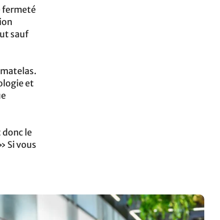
e fermeté
ion
ut sauf
 matelas.
ologie et
ue
 donc le
» Si vous