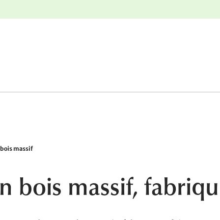
r
Retours gratuits
 bois massif
n bois massif, fabri