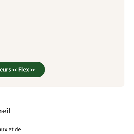
teurs « Flex »
eil
aux et de