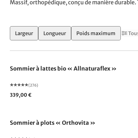
Massif, orthopédique, conçu de manière durable. 
Largeur
Longueur
Poids maximum
Tous
Fabriqué en Allemagne
Sommier à lattes bio « Allnaturaflex »
(276)
339,00 €
Fabriqué en Allemagne
Sommier à plots « Orthovita »