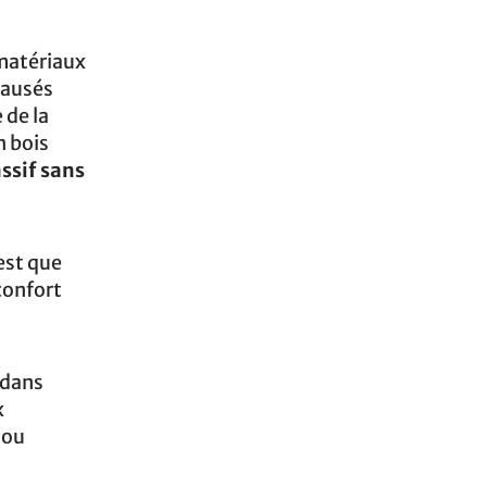
 matériaux
causés
 de la
n bois
assif sans
est que
confort
 dans
x
 ou