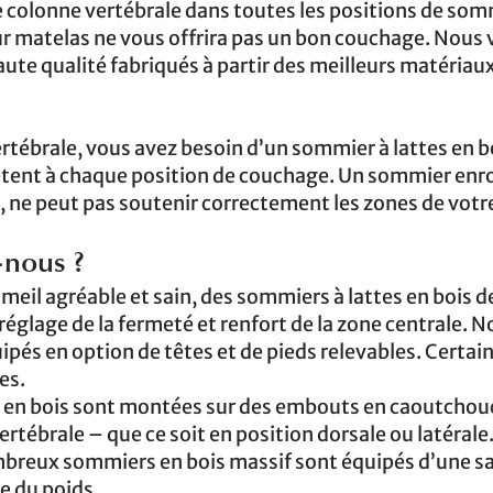
e colonne vertébrale dans toutes les positions de som
r matelas ne vous offrira pas un bon couchage. Nous
e qualité fabriqués à partir des meilleurs matériau
tébrale, vous avez besoin d’un sommier à lattes en b
adaptent à chaque position de couchage. Un sommier enr
, ne peut pas soutenir correctement les zones de votr
-nous ?
il agréable et sain, des sommiers à lattes en bois d
réglage de la fermeté et renfort de la zone centrale. N
ipés en option de têtes et de pieds relevables. Certai
es.
es en bois sont montées sur des embouts en caoutchou
rtébrale – que ce soit en position dorsale ou latérale. 
nombreux sommiers en bois massif sont équipés d’une s
le du poids.