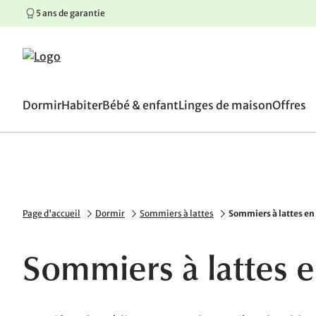
5 ans de garantie
100 jours de droit de retou
Aller au contenu principal
Aller à la navigation principale
Aller au pied de page
Dormir
Habiter
Bébé & enfant
Linges de maison
Offres
Page d'accueil
Dormir
Sommiers à lattes
Sommiers à lattes en
Sommiers à lattes e