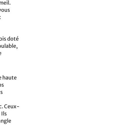
meil.
 vous
x
ois doté
oulable,
e
e haute
os
ns
c. Ceux-
Ils
angle