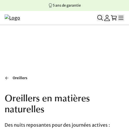
5 ans de garantie
Aller au contenu principal
Aller à la navigation principale
Aller au pied de page
Oreillers
Oreillers en matières
naturelles
Des nuits reposantes pour des journées actives :