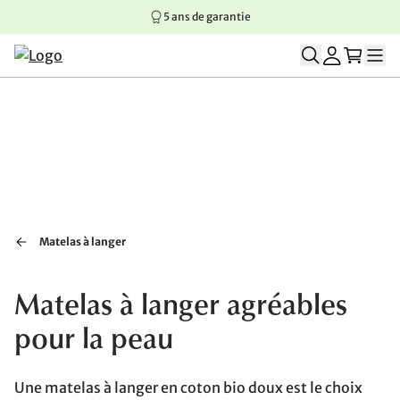
5 ans de garantie
Aller au contenu principal
Aller à la navigation principale
Aller au pied de page
Matelas à langer
Matelas à langer agréables
pour la peau
Une matelas à langer en coton bio doux est le choix