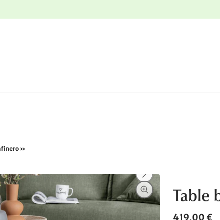
r
Retours gratuits
nfinero »
Table b
419,00 €