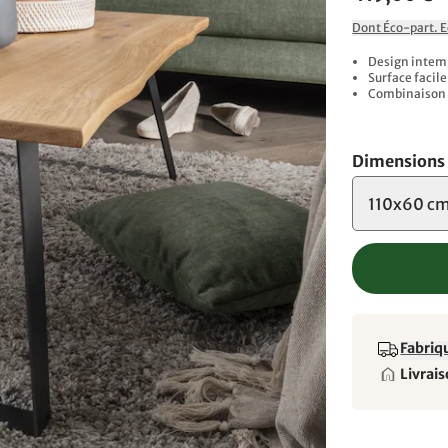
Dont Éco-part. 
Design intemp
Surface facil
Combinaison d
Dimensions
110x60 c
Fabriqu
Livrais