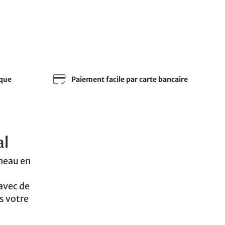
sque
Paiement facile par carte bancaire
al
îneau en
avec de
s votre