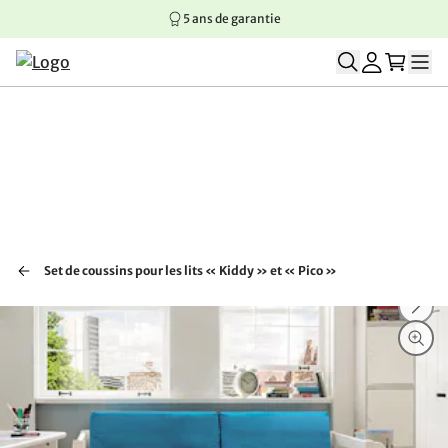
5 ans de garantie
Aller au contenu principal
Aller à la navigation principale
Aller au pied de page
Set de coussins pour les lits « Kiddy » et « Pico »