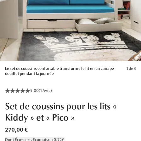
Le set de coussins confortable transforme le lit en un canapé
1 de 3
douillet pendant la journée
5,00
(
1 Avis
)
Set de coussins pour les lits «
Kiddy » et « Pico »
270,00 €
Dont Éco-part. Ecomaison 0,72€