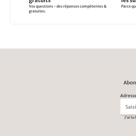
gratuits
les s
Vos questions - des réponses compétentes &
Parce qu
gratuites.
Abonn
Adresse
J'ai lu