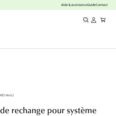
Aide & assistance
Guide
Contact
00
(
1 Avis
)
 de rechange pour système