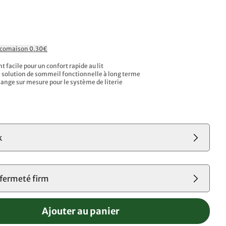
Ecomaison 0,30€
facile pour un confort rapide au lit
e solution de sommeil fonctionnelle à long terme
hange sur mesure pour le système de literie
k
 fermeté firm
Ajouter au panier