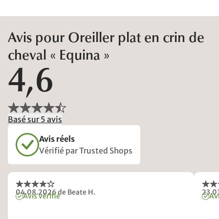
Avis pour Oreiller plat en crin de
cheval « Equina »
4,6
Basé sur 5 avis
Avis réels
Vérifié par Trusted Shops
04.08.2026
de Beate H.
23.0
Avis vérifié
Avi