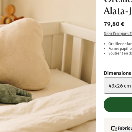
Oreill
Alata-
79,80 €
Dont Éco-part. 
Oreiller enfa
Forme papillon
Soutient en d
Dimensions
43x26 cm
Fabriqu