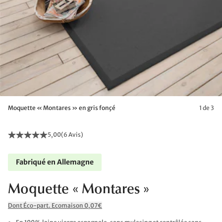
Moquette « Montares » en gris fonçé
1 de 3
5,00
(
6 Avis
)
Fabriqué en Allemagne
Moquette « Montares »
Dont Éco-part. Ecomaison 0,07€