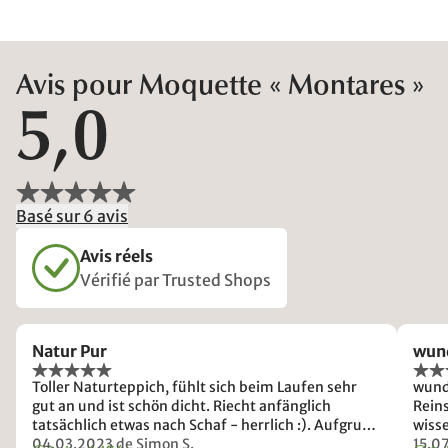
Avis pour Moquette « Montares »
5,0
Basé sur 6 avis
Avis réels
Vérifié par Trusted Shops
Natur Pur
wun
Toller Naturteppich, fühlt sich beim Laufen sehr
wund
gut an und ist schön dicht. Riecht anfänglich
Rein
tatsächlich etwas nach Schaf - herrlich :). Aufgrund
wisse
der Natur-Wollfaser ist er absolut unempfindlich.
04.03.2023
de Simon S.
15.0