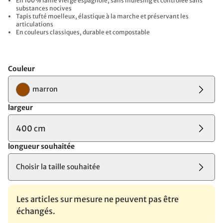
En 100 % laine vierge espagnole, sans mulesing et contrôlée sans
substances nocives
Tapis tufté moelleux, élastique à la marche et préservant les
articulations​
En couleurs classiques, durable et compostable
Couleur
marron
largeur
400 cm
longueur souhaitée
Choisir la taille souhaitée
Les articles sur mesure ne peuvent pas être
échangés.