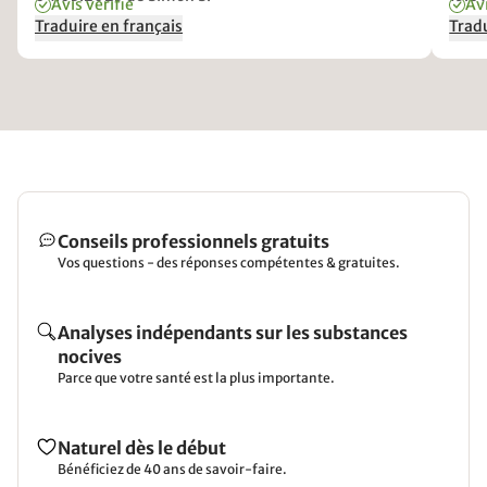
Avis vérifié
Avi
Vielen Dank für das super Produkt!
Traduire en français
Tradu
Conseils professionnels gratuits
Vos questions - des réponses compétentes & gratuites.
Analyses indépendants sur les substances
nocives
Parce que votre santé est la plus importante.
Naturel dès le début
Bénéficiez de 40 ans de savoir-faire.