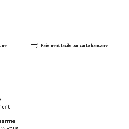
sque
Paiement facile par carte bancaire
e
ement
harme
o » vous