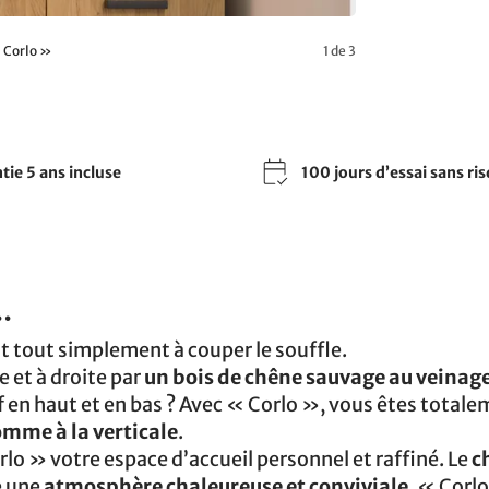
« Corlo »
1 de 3
tie 5 ans incluse
100 jours d’essai sans ri
.
est tout simplement à couper le souffle.
 et à droite par
un bois de chêne sauvage au veinag
f en haut et en bas ? Avec « Corlo », vous êtes total
comme à la verticale
.
lo » votre espace d’accueil personnel et raffiné. Le
c
e une
atmosphère chaleureuse et conviviale
. « Corl