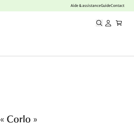
Aide & assistance
Guide
Contact
 « Corlo »