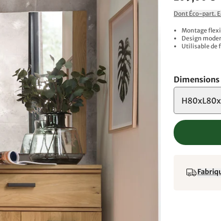
Dont Éco-part. 
Montage flexib
Design moder
Utilisable de 
Dimensions
H80xL80x
Fabriqu