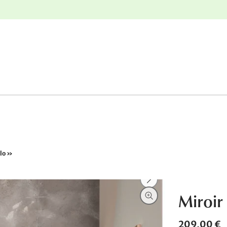
r
Retours gratuits
rlo »
Miroir
209,00 €