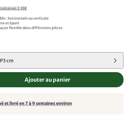
Ecomaison 2,10€
le : horizontale ou verticale
ne et épuré
façon flexible dans différentes pièces
P3 cm
Ajouter au panier
é et livré en 7 à 9 semaines environ