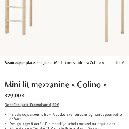
Beaucoup de place pour jouer : Mini lit mezzanine « Colino »
1 de 6
Mini lit mezzanine « Colino »
379,00 €
Dont Éco-part. Ecomaison 6,30€
Paradis de jeu sous le lit – Pays des aventures imaginaires pour votre
enfant
Design léger & aéré – Pin massif, au choix naturel ou laqué blanc
Sûr & stable – Certifié TÜV et labellisé « Nordic Swan »