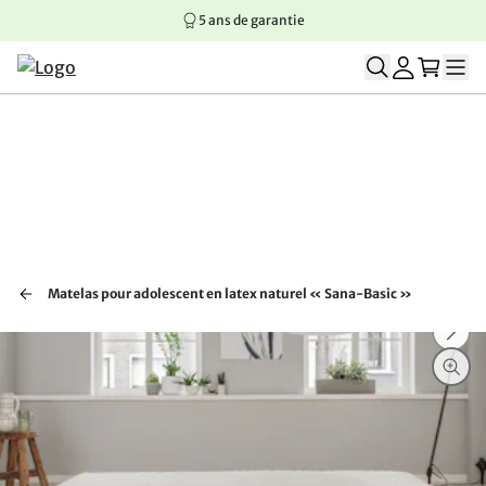
5 ans de garantie
Aller au contenu principal
Aller à la navigation principale
Aller au pied de page
Matelas pour adolescent en latex naturel « Sana-Basic »