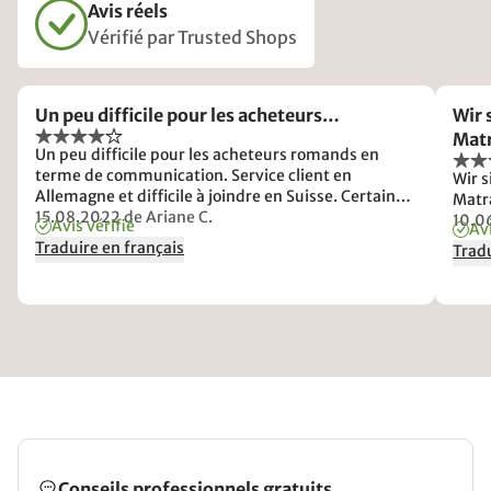
Avis réels
Vérifié par Trusted Shops
Un peu difficile pour les acheteurs…
Wir 
Matr
Un peu difficile pour les acheteurs romands en
terme de communication. Service client en
Wir 
Allemagne et difficile à joindre en Suisse. Certaines
Matra
informations ne sont pas cohérentes sur la livraison
15.08.2022
de Ariane C.
10.0
Avis vérifié
Avi
entre les deux pays.
Traduire en français
Tradu
Conseils professionnels gratuits