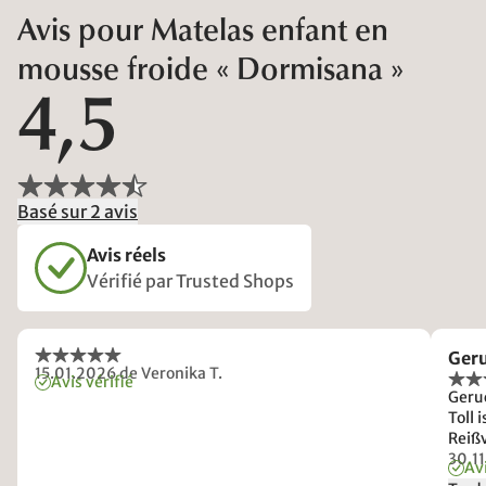
Avis pour Matelas enfant en
mousse froide « Dormisana »
4,5
Basé sur 2 avis
Avis réels
Vérifié par Trusted Shops
Ger
15.01.2026
de Veronika T.
Avis vérifié
Geru
Toll 
Reißv
hing
30.1
Avi
Reißv