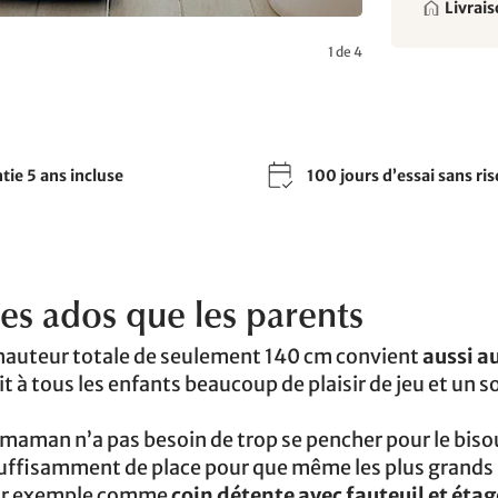
Livrais
1 de 4
tie 5 ans incluse
100 jours d’essai sans ri
 les ados que les parents
 hauteur totale de seulement 140 cm convient
aussi a
ntit à tous les enfants beaucoup de plaisir de jeu et un
t maman n’a pas besoin de trop se pencher pour le bisou
e suffisamment de place pour que même les plus grands
 par exemple comme
coin détente avec fauteuil et éta