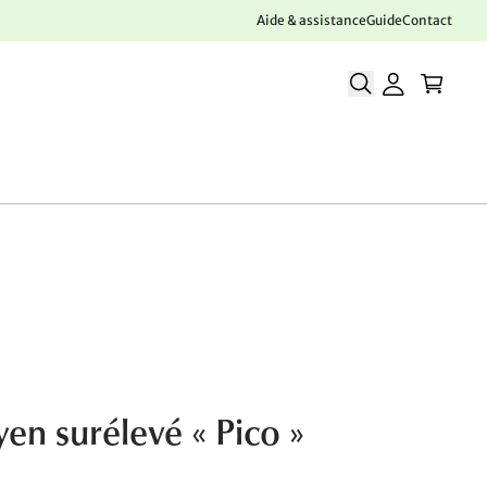
Aide & assistance
Guide
Contact
yen surélevé « Pico »