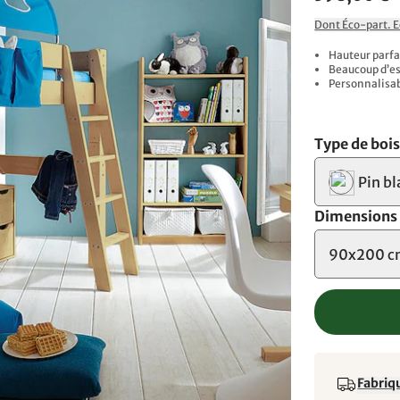
Dont Éco-part. 
Hauteur parfai
Beaucoup d’es
Personnalisabl
Type de boi
Pin bl
Dimensions
90x200 
Fabriqu