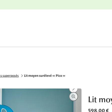
r
Retours gratuits
its superposés
Lit moyen surélevé « Pico »
Lit mo
598,00 €