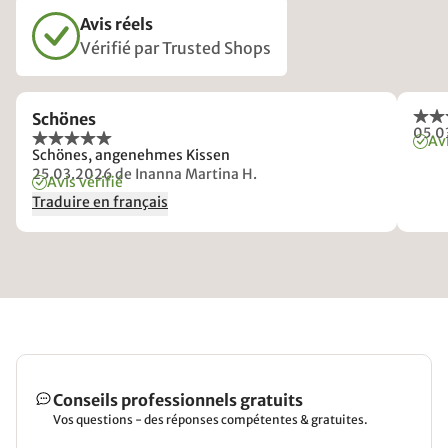
Avis réels
Vérifié par Trusted Shops
Schönes
05.0
Avi
Schönes, angenehmes Kissen
25.03.2026
de Inanna Martina H.
Avis vérifié
Traduire en français
Conseils professionnels gratuits
Vos questions - des réponses compétentes & gratuites.